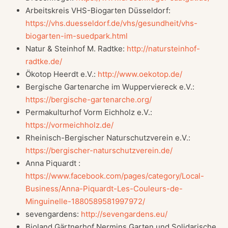
Arbeitskreis VHS-Biogarten Düsseldorf:
https://vhs.duesseldorf.de/vhs/gesundheit/vhs-
biogarten-im-suedpark.html
Natur & Steinhof M. Radtke:
http://natursteinhof-
radtke.de/
Ökotop Heerdt e.V.:
http://www.oekotop.de/
Bergische Gartenarche im Wupperviereck e.V.:
https://bergische-gartenarche.org/
Permakulturhof Vorm Eichholz e.V.:
https://vormeichholz.de/
Rheinisch-Bergischer Naturschutzverein e.V.:
https://bergischer-naturschutzverein.de/
Anna Piquardt :
https://www.facebook.com/pages/category/Local-
Business/Anna-Piquardt-Les-Couleurs-de-
Minguinelle-1880589581997972/
sevengardens:
http://sevengardens.eu/
Bioland Gärtnerhof Nermins Garten und Solidarische